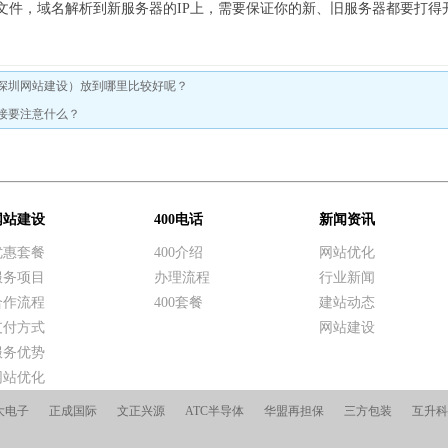
文件，域名解析到新服务器的IP上，需要保证你的新、旧服务器都要打得开
深圳网站建设）放到哪里比较好呢？
接要注意什么？
网站建设
400电话
新闻资讯
优惠套餐
400介绍
网站优化
服务项目
办理流程
行业新闻
合作流程
400套餐
建站动态
支付方式
网站建设
服务优势
网站优化
大电子
正成国际
文正兴源
ATC半导体
华盟再担保
三方包装
互升科